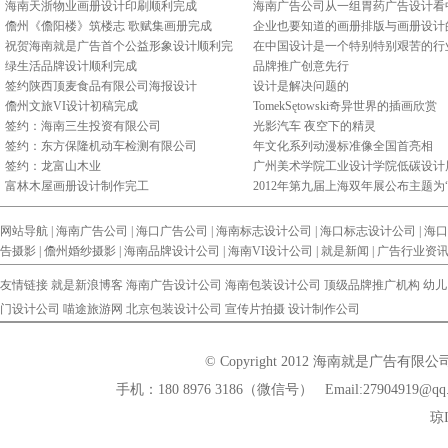
海南天浙物业画册设计印刷顺利完成
海南广告公司从一组胃药广告设计看
儋州《儋阳楼》筑楼志 歌赋集画册完成
化差异
企业也要知道的画册排版与画册设计
祝贺海南就是广告首个公益形象设计顺利完
在中国设计是一个特别特别艰苦的行
成
绿生活品牌设计顺利完成
品牌推广创意先行
签约陕西顶麦食品有限公司海报设计
设计是解决问题的
儋州文旅VI设计初稿完成
TomekSętowski奇异世界的插画欣赏
签约：海南三生投资有限公司
光影汽车 夜空下的精灵
签约：东方保隆机动车检测有限公司
年文化系列动漫标准像全国首亮相
签约：龙富山木业
广州美术学院工业设计学院低碳设计
富林木屋画册设计制作完工
开幕
2012年第九届上海双年展公布主题为
发电”
网站导航 |
海南广告公司
|
海口广告公司
|
海南标志设计公司
|
海口标志设计公司
|
海口
告摄影
|
儋州婚纱摄影
|
海南品牌设计公司
|
海南VI设计公司
|
就是新闻
|
广告行业资
友情链接
就是新浪博客
海南广告设计公司
海南包装设计公司
顶级品牌推广机构
幼儿
门设计公司
喵途旅游网
北京包装设计公司
宣传片拍摄
设计制作公司
© Copyright 2012 海南就是广告有
手机：180 8976 3186（微信号） Email:279
琼I